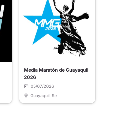
Media Maratón de Guayaquil
2026
05/07/2026
Guayaquil
, Se